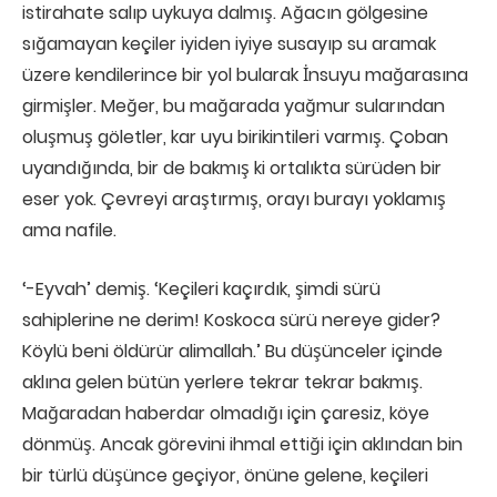
istirahate salıp uykuya dalmış. Ağacın gölgesine
sığamayan keçiler iyiden iyiye susayıp su aramak
üzere kendilerince bir yol bularak İnsuyu mağarasına
girmişler. Meğer, bu mağarada yağmur sularından
oluşmuş göletler, kar uyu birikintileri varmış. Çoban
uyandığında, bir de bakmış ki ortalıkta sürüden bir
eser yok. Çevreyi araştırmış, orayı burayı yoklamış
ama nafile.
‘-Eyvah’ demiş. ‘Keçileri kaçırdık, şimdi sürü
sahiplerine ne derim! Koskoca sürü nereye gider?
Köylü beni öldürür alimallah.’ Bu düşünceler içinde
aklına gelen bütün yerlere tekrar tekrar bakmış.
Mağaradan haberdar olmadığı için çaresiz, köye
dönmüş. Ancak görevini ihmal ettiği için aklından bin
bir türlü düşünce geçiyor, önüne gelene, keçileri