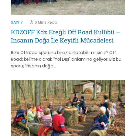
SAYI 7
6 Mins Read
KDZOFF Kdz.Ereğli Off Road Kulübü –
İnsanın Doğa İle Keyifli Mücadelesi
Bize Offroad sporunu biraz anlatabilir misiniz? Off
Road; kelime olarak “Yol Dışı” anlamına geliyor. Biz bu
sporu; ‘insanın doğa…