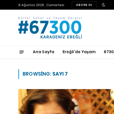
8 Ağustos 2026 , Cumartesi
ABONE OL
Ana Sayfa
Ereğli’de Yaşam
6730
BROWSING:
SAYI 7