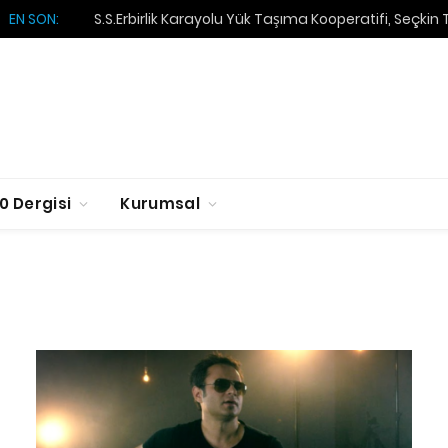
EN SON:
S.S.Erbirlik Karayolu Yük Taşıma Kooperatifi, Seçkin
0 Dergisi
Kurumsal