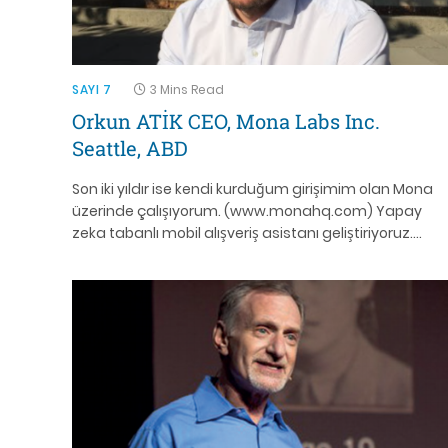
SAYI 7
3 Mins Read
Orkun ATİK CEO, Mona Labs Inc.
Seattle, ABD
Son iki yıldır ise kendi kurduğum girişimim olan Mona
üzerinde çalışıyorum. (www.monahq.com) Yapay
zeka tabanlı mobil alışveriş asistanı geliştiriyoruz.…