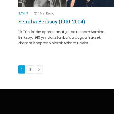
SAYI 7
1 Min Read
Semiha Berksoy (1910-2004)
İlk Türk kadın opera sanatçısı ve ressam Semiha
Berksoy, 1910 yılında İstanbul’da doğdu. Yüksek
dramatik soprano olarak Ankara Devlet…
Next
1
2