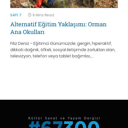
SAYI 7
6 Mins Read
Alternatif Eğitim Yaklaşımı: Orman
Ana Okulları
Filiz Deniz – Eğitimci Günümüzde; gergin, hiperaktif,
dikkati dağınık, öfkeli, sosyal iletişimde zorlukları olan,
televizyon, telefon veya tablet bağımlısı,…