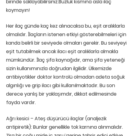
birinde saklayabilirsiniz.Buzluk kısmına asla ilaç
koymayın!
Her ilaç günde kaç kez alınacaksa bu, eşit aralıklarla
olmalıdır. İlaçların istenen etkiyi gösterebilmeleri için
kanda belirli bir seviyede olmaları gerekir. Bu seviyeyi
eşit tutabilmek ancak ilacı eşit aralıklarla almakla
mümkündür. İlaç şifa kaynağıdır, ama şifa yeteneği
sizin kullanımınızla doğrudan ilgilidir. Ülkemizde
antibiyotikler doktor kontrolü olmadan adeta soğuk
algınlığı ve grip ilacı gibi kullanılmaktadır. Bu son
derece yanlış bir yaklaşımdır, dikkat edilmesinde
fayda vardır.
Ağrı kesici – Ateş düşürücü ilaçlar (analjezik
antipiretik): Bunlar genellikle tok karnına alınmalıdır.
Zira bir çoğu mide iç zarı üzerine tahriş edici etkiye