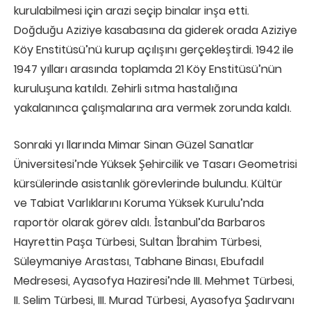
kurulabilmesi için arazi seçip binalar inşa etti.
Doğduğu Aziziye kasabasına da giderek orada Aziziye
Köy Enstitüsü’nü kurup açılışını gerçekleştirdi. 1942 ile
1947 yılları arasında toplamda 21 Köy Enstitüsü’nün
kuruluşuna katıldı. Zehirli sıtma hastalığına
yakalanınca çalışmalarına ara vermek zorunda kaldı.
Sonraki yı llarında Mimar Sinan Güzel Sanatlar
Üniversitesi’nde Yüksek Şehircilik ve Tasarı Geometrisi
kürsülerinde asistanlık görevlerinde bulundu. Kültür
ve Tabiat Varlıklarını Koruma Yüksek Kurulu’nda
raportör olarak görev aldı. İstanbul’da Barbaros
Hayrettin Paşa Türbesi, Sultan İbrahim Türbesi,
Süleymaniye Arastası, Tabhane Binası, Ebufadıl
Medresesi, Ayasofya Haziresi’nde III. Mehmet Türbesi,
II. Selim Türbesi, III. Murad Türbesi, Ayasofya Şadırvanı