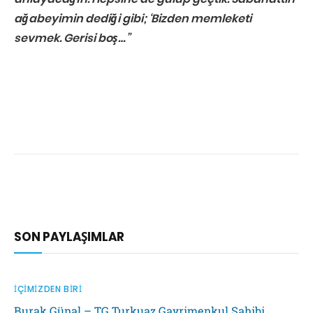
ağabeyimin dediği gibi; ‘Bizden memleketi
sevmek. Gerisi boş…”
SON PAYLAŞIMLAR
İÇIMIZDEN BIRI
Burak Günal – TG Turkuaz Gayrimenkul Sahibi