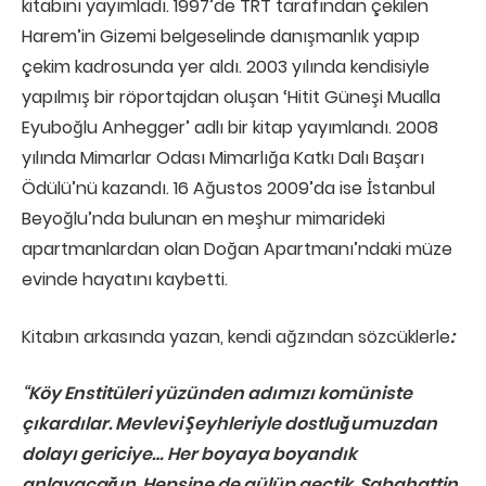
kitabını yayımladı. 1997’de TRT tarafından çekilen
Harem’in Gizemi belgeselinde danışmanlık yapıp
çekim kadrosunda yer aldı. 2003 yılında kendisiyle
yapılmış bir röportajdan oluşan ‘Hitit Güneşi Mualla
Eyuboğlu Anhegger’ adlı bir kitap yayımlandı. 2008
yılında Mimarlar Odası Mimarlığa Katkı Dalı Başarı
Ödülü’nü kazandı. 16 Ağustos 2009’da ise İstanbul
Beyoğlu’nda bulunan en meşhur mimarideki
apartmanlardan olan Doğan Apartmanı’ndaki müze
evinde hayatını kaybetti.
Kitabın arkasında yazan, kendi ağzından sözcüklerle
:
“Köy Enstitüleri yüzünden adımızı komüniste
çıkardılar. Mevlevi Şeyhleriyle dostluğumuzdan
dolayı gericiye… Her boyaya boyandık
anlayacağın. Hepsine de gülüp geçtik. Sabahattin