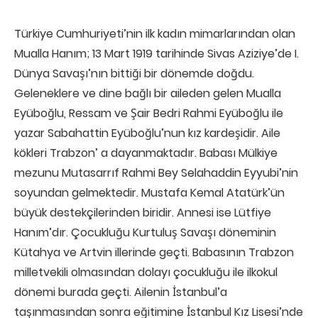
Türkiye Cumhuriyeti’nin ilk kadın mimarlarından olan
Mualla Hanım; 13 Mart 1919 tarihinde Sivas Aziziye’de I.
Dünya Savaşı’nın bittiği bir dönemde doğdu.
Geleneklere ve dine bağlı bir aileden gelen Mualla
Eyüboğlu, Ressam ve Şair Bedri Rahmi Eyüboğlu ile
yazar Sabahattin Eyüboğlu’nun kız kardeşidir. Aile
kökleri Trabzon’ a dayanmaktadır. Babası Mülkiye
mezunu Mutasarrıf Rahmi Bey Selahaddin Eyyubi’nin
soyundan gelmektedir. Mustafa Kemal Atatürk’ün
büyük destekçilerinden biridir. Annesi ise Lütfiye
Hanım’dır. Çocukluğu Kurtuluş Savaşı döneminin
Kütahya ve Artvin illerinde geçti. Babasının Trabzon
milletvekili olmasından dolayı çocukluğu ile ilkokul
dönemi burada geçti. Ailenin İstanbul’a
taşınmasından sonra eğitimine İstanbul Kız Lisesi’nde