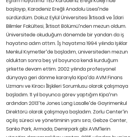
Eğitim hayatıma TED Karadeniz Ereğli Koleji’nde
başlayıp, Karadeniz Ereğli Anadolu Lisesi’nde
sürdürdüm. Dokuz Eylül Üniversitesi İktisadi ve İdari
Bilimler Fakültesi, İktisat Bölümü’nden mezun oldum.
Üniversitede okuduğum dönemde bir yandan da iş
hayatına adım attım. İş hayatıma 1994 yılında Işıklar
Menkul Kıymetler’de başladım, üniversiteden mezun
olduktan sonra beş yıl boyunca kendi kurduğum
şirkette devam ettim. 2002 yılında profesyonel
dünyaya geri dönme kararıyla Kipa’da AVM Finans
Uzmanı ve Kiracı İlişkileri Sorumlusu olarak çalışmaya
başladım. 11 yıl boyunca görev yaptığım Kipa’nın
ardından 2013’te Jones Lang Lasalle’de Gayrimenkul
Direktörü olarak çalışmaya başladım. Zorlu Center’in
açılış süreci ve yönetiminin yanı sıra, Gebze Center,
Sanko Park, Armada, Demirpark gibi AVM’lerin