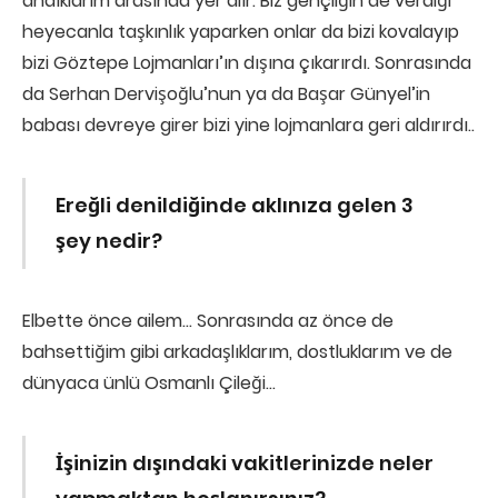
andıklarım arasında yer alır. Biz gençliğin de verdiği
heyecanla taşkınlık yaparken onlar da bizi kovalayıp
bizi Göztepe Lojmanları’ın dışına çıkarırdı. Sonrasında
da Serhan Dervişoğlu’nun ya da Başar Günyel’in
babası devreye girer bizi yine lojmanlara geri aldırırdı..
Ereğli denildiğinde aklınıza gelen 3
şey nedir?
Elbette önce ailem… Sonrasında az önce de
bahsettiğim gibi arkadaşlıklarım, dostluklarım ve de
dünyaca ünlü Osmanlı Çileği…
İşinizin dışındaki vakitlerinizde neler