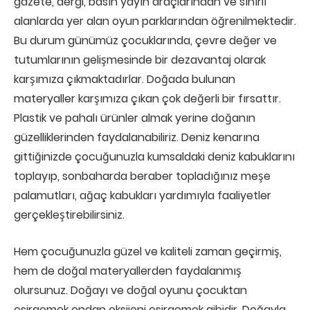
gazete, dergi, basın yayın araçlarından ve sınırlı
alanlarda yer alan oyun parklarından öğrenilmektedir.
Bu durum günümüz çocuklarında, çevre değer ve
tutumlarının gelişmesinde bir dezavantaj olarak
karşımıza çıkmaktadırlar. Doğada bulunan
materyaller karşımıza çıkan çok değerli bir fırsattır.
Plastik ve pahalı ürünler almak yerine doğanın
güzelliklerinden faydalanabiliriz. Deniz kenarına
gittiğinizde çocuğunuzla kumsaldaki deniz kabuklarını
toplayıp, sonbaharda beraber topladığınız meşe
palamutları, ağaç kabukları yardımıyla faaliyetler
gerçekleştirebilirsiniz.
Hem çocuğunuzla güzel ve kaliteli zaman geçirmiş,
hem de doğal materyallerden faydalanmış
olursunuz. Doğayı ve doğal oyunu çocuktan
esirgemek ondan oksijeni esirgemek gibidir. Doğayla