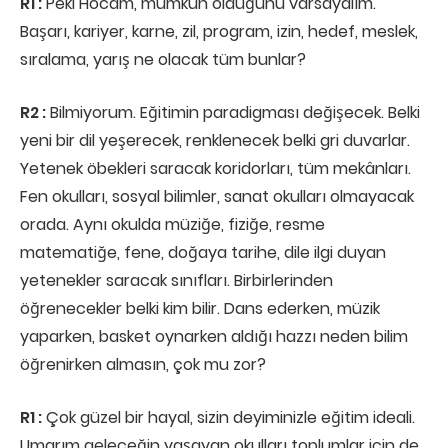
R1 :
Peki Hocam, mümkün olduğunu varsayalım.
Başarı, kariyer, karne, zil, program, izin, hedef, meslek,
sıralama, yarış ne olacak tüm bunlar?
R2 :
Bilmiyorum. Eğitimin paradigması değişecek. Belki
yeni bir dil yeşerecek, renklenecek belki gri duvarlar.
Yetenek öbekleri saracak koridorları, tüm mekânları.
Fen okulları, sosyal bilimler, sanat okulları olmayacak
orada. Aynı okulda müziğe, fiziğe, resme
matematiğe, fene, doğaya tarihe, dile ilgi duyan
yetenekler saracak sınıfları. Birbirlerinden
öğrenecekler belki kim bilir. Dans ederken, müzik
yaparken, basket oynarken aldığı hazzı neden bilim
öğrenirken almasın, çok mu zor?
R1 :
Çok güzel bir hayal, sizin deyiminizle eğitim ideali.
Umarım geleceğin yaşayan okulları toplumlar için de