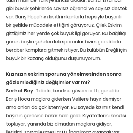
takım halinde Türkiye ikincisi oldular. Bursa, İstanbul
gibi büyük şehirlerde sayısız öğrenci ve sayısız destek
var. Barış Hoca’nın kısıtlı imkanlarla hepsiyle başarılı
bir şekilde mücadele ettiğini görüyoruz. Çilek Eskrim,
gittiğimiz her yerde çok büyük ilgi görüyor. Bu bağlılığı
gören başka şehirlerdeki sporcular bizim çocuklarla
beraber kamplara gitmek istiyor. Bu kulübün Ereğli için
büyük bir kazanç olduğunu düşünüyorum.
Kızınızın eskrim sporuna yönelmesinden sonra
gözlemlediğiniz değişimler var mı?
Serhat Bey:
Tabii ki; kendine güveni arttı, genelde
Barış Hoca maçlara giderken Velilere hayır demiyor
ama onları da çok istemiyor. Bu sayede kızımız kendi
başının çaresine bakar hale geldi. Kıyafetlerini kendisi
topluyor, yanında biz olmadan maçlara gidiyor,
iletişimi, sosyalleşmesi arttı. İnanılmaz avantajı var