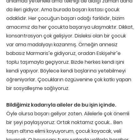
anlamda yetenekli ama tekniği de aldığı zaman daha
da ileri gidiyor. Ama burada başarı kıstası çocuk
odaklıdır. Her çocuğun başarı odağı farklıdır, bizim
amacımız da her çocukta başarıya ulaşmaktır. Dikkat,
konsantrasyon çok gelişiyor. Disleksi olan bir çocuk
var ama madalyayı kazanmış. Örneğin annesiz
babasız Marmaris’e gidiyoruz, oradan Eskişehir’e
toplu taşımayla geçiyoruz. Bizde herkes kendi işini
kendi yapıyor. Böylece kendi başlarına yetebilmeyi
öğreniyorlar. Çocukların özgüvenine çok katkı yapan
bir sosyalleşme sağlıyoruz.
Bildiğimiz kadarıyla aileler de bu işin içinde.
Öyle olursa başarı geliyor zaten. Ailelerle çok önemli
bir şeyi paylaşıyoruz: Ortak noktamız çocuk… Ben
taşın altına elimi koyuyorum, çocuk koyacak, veli
koyacak. O heyecanı turnuvalarda velilerle beraber