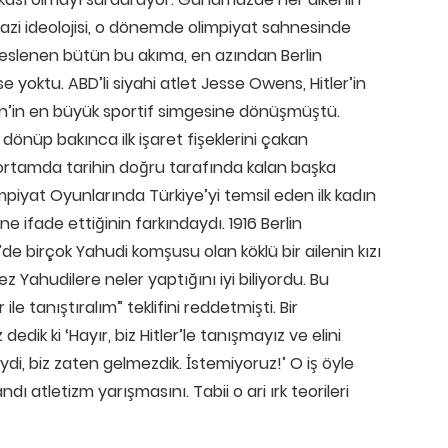
Nazi ideolojisi, o dönemde olimpiyat sahnesinde
beslenen bütün bu akıma, en azından Berlin
yoktu. ABD’li siyahi atlet Jesse Owens, Hitler’in
n’in en büyük sportif simgesine dönüşmüştü.
dönüp bakınca ilk işaret fişeklerini çakan
 ortamda tarihin doğru tarafında kalan başka
limpiyat Oyunlarında Türkiye’yi temsil eden ilk kadın
ne ifade ettiğinin farkındaydı. 1916 Berlin
 birçok Yahudi komşusu olan köklü bir ailenin kızı
Yahudilere neler yaptığını iyi biliyordu. Bu
e tanıştıralım” teklifini reddetmişti. Bir
edik ki ‘Hayır, biz Hitler’le tanışmayız ve elini
i, biz zaten gelmezdik. İstemiyoruz!’ O iş öyle
dı atletizm yarışmasını. Tabii o ari ırk teorileri