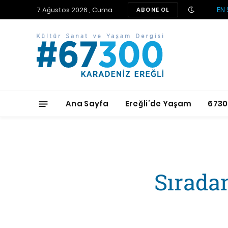
EN 
7 Ağustos 2026 , Cuma
ABONE OL
Ana Sayfa
Ereğli’de Yaşam
6730
Sırada