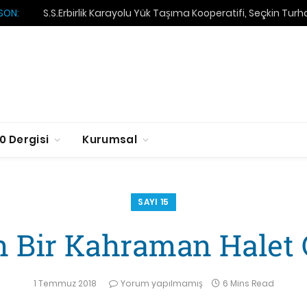
SON:
S.S.Erbirlik Karayolu Yük Taşıma Kooperatifi, Seçkin Tur
0 Dergisi
Kurumsal
SAYI 15
n Bir Kahraman Halet
1 Temmuz 2018
Yorum yapılmamış
6 Mins Read