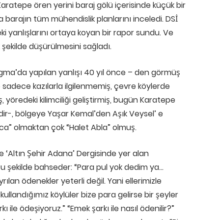
aratepe ören yerini baraj gölü içerisinde küçük bir
 barajın tüm mühendislik planlarını inceledi. DSİ
deki yanlışlarını ortaya koyan bir rapor sundu. Ve
şekilde düşürülmesini sağladı.
gma’da yapılan yanlışı 40 yıl önce – den görmüş
 sadece kazılarla ilgilenmemiş, çevre köylerde
yöredeki kilimciliği geliştirmiş, bugün Karatepe
ir-, bölgeye Yaşar Kemal’den Aşık Veysel’ e
Hoca” olmaktan çok “Halet Abla” olmuş.
e ‘Altın Şehir Adana’ Dergisinde yer alan
u şekilde bahseder: “Para pul yok dedim ya…
ılan ödenekler yeterli değil. Yani ellerimizle
ullandığımız köylüler bize para gelirse bir şeyler
ı ile ödeşiyoruz.” “Emek şarkı ile nasıl ödenilir?”