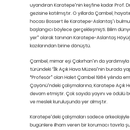
uyandıran Karatepe’nin keşfine kadar Prof. Dr.
gezisine katılmıştır. O yıllarda Çambel, hay
hocası Bossert ile Karatepe-Aslantaş’ı bulmuş
başlangıcı böylece gerçekleşmişti. Bilim dünya
yer” olarak tanınan Karatepe-Aslantaş Höyüğü, 
kazılarından birine dönüştü.
Çambel, mimar eşi Çakırhan’ın da yardımıyla 
türündeki ‘İlk Açık Hava Müzesi’nin burada y
“Profesör” olan Halet Çambel 1984 yılında e
Çayönü’ndeki çalışmalarına, Karatepe Açık Hav
devam etmiştir. Çok sayıda yayını ve ödülü 
ve meslek kuruluşunda yer almıştır.
Karatepe’deki çalışmaları sadece arkeolojiyle 
bugünlere ilham veren bir korumacı tavırla 