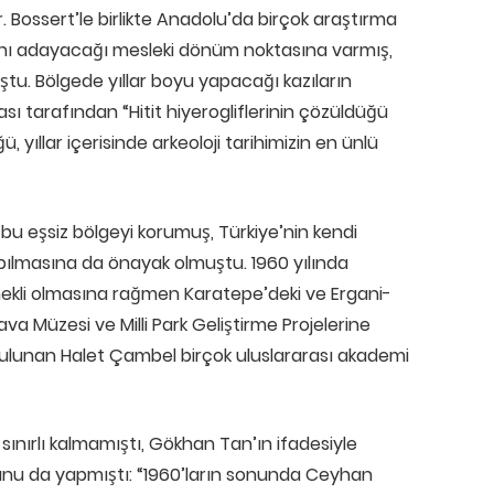
 Bossert’le birlikte Anadolu’da birçok araştırma
atını adayacağı mesleki dönüm noktasına varmış,
tu. Bölgede yıllar boyu yapacağı kazıların
sı tarafından “Hitit hiyerogliflerinin çözüldüğü
yıllar içerisinde arkeoloji tarihimizin en ünlü
bu eşsiz bölgeyi korumuş, Türkiye’nin kendi
apılmasına da önayak olmuştu. 1960 yılında
mekli olmasına rağmen Karatepe’deki ve Ergani-
a Müzesi ve Milli Park Geliştirme Projelerine
bulunan Halet Çambel birçok uluslararası akademi
sınırlı kalmamıştı, Gökhan Tan’ın ifadesiyle
şunu da yapmıştı: “1960’ların sonunda Ceyhan