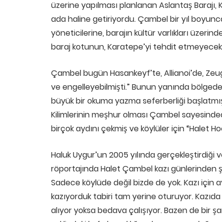
üzerine yapılması planlanan Aslantaş Barajı, K
ada haline getiriyordu. Çambel bir yıl boyunca
yöneticilerine, barajın kültür varlıkları üzerin
baraj kotunun, Karatepe’yi tehdit etmeyecek 
Çambel bugün Hasankeyf’te, Allianoi’de, Zeu
ve engelleyebilmişti.” Bunun yanında bölgede
büyük bir okuma yazma seferberliği başlatmış, 
Kilimlerinin meşhur olması Çambel sayesinded
birçok aydını çekmiş ve köylüler için “Halet 
Haluk Uygur’un 2005 yılında gerçekleştirdiği v
röportajında Halet Çambel kazı günlerinden ş
Sadece köylüde değil bizde de yok. Kazı için ayr
kazıyorduk tabiri tam yerine oturuyor. Kazıda k
alıyor yoksa bedava çalışıyor. Bazen de bir şark