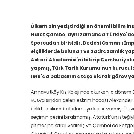
Ülkemizin yetiştirdiği en önemli bilim i
Halet Çambel aynı zamanda Türkiye’den 
Sporcudan birisidir. Dedesi Osmanlı İmp
elçiliklerde bulunan ve Sadrazamlık ya
Askerî Akademisi’ni bitirip Cumhuriyet 
yapmış, Türk Tarih Kurumu’nun kurucul
1916’da babasının ataşe olarak görev ya
Arrnavutköy Kız Koleji’nde okurken, o dönem 
Rusya’sından gelen eskrim hocası Alexander Na
birlikte eskrimde ilerlemeye karar vermiş. Ün
seçimin peşini bırakmamış. Atatürk’ün isteği
gitmesine karar verilmiş ve Çambel de Fetgeri i
Olimpiyat Oyunları, Avrupa için bir utanç ve