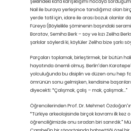
şeklindeki kafa karışıklığımı hocaya sorduğum
Nail ile buraya yerleşince tanıdığımız olan birço
yerde tatil için, idare ile arası bozuk olanlar
Füreya (Böylelikle şöminenin başındaki seramikl
Boratav, Semiha Berk – soy ve kızı Zeliha Berk
şarkılar söylerdi ki, köylüler Zeliha bize şarkı 
Parçaları toplamak, birleştirmek, bir bütün 
hayatında önemli olmuş. Berlin’den Karatepe
yolculuğunda bu disiplin ve düzen onu hep far
ömrünün sonu gelmişken, kendisine başarıların
diyecekti: “Çalışmak, çalış – mak, çalışmak…”
Öğrencilerinden Prof. Dr. Mehmet Özdoğan’ın şu
“Türkiye arkeolojisinde birçok kavramı ilk kez 
öğrenciliğimizde onu sıradan biri sanırdık.” Müt
Çambel’in bir röportajında bahsettiği özel bir 