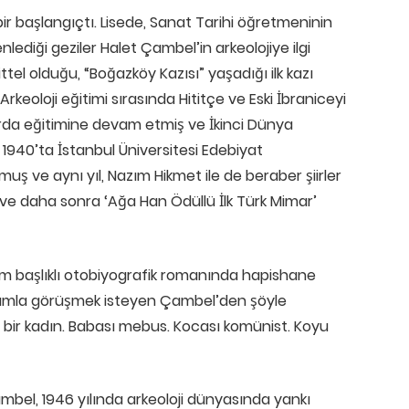
ir başlangıçtı. Lisede, Sanat Tarihi öğretmeninin
nlediği geziler Halet Çambel’in arkeolojiye ilgi
tel olduğu, “Boğazköy Kazısı” yaşadığı ilk kazı
rkeoloji eğitimi sırasında Hititçe ve Eski İbraniceyi
rda eğitimine devam etmiş ve İkinci Dünya
1940’ta İstanbul Üniversitesi Edebiyat
lmuş ve aynı yıl, Nazım Hikmet ile de beraber şiirler
ve daha sonra ‘Ağa Han Ödüllü İlk Türk Mimar’
m başlıklı otobiyografik romanında hapishane
adamla görüşmek isteyen Çambel’den şöyle
f bir kadın. Babası mebus. Kocası komünist. Koyu
mbel, 1946 yılında arkeoloji dünyasında yankı