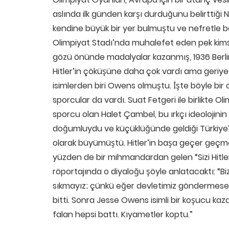
aslında ilk günden karşı durduğunu belirttiği 
kendine büyük bir yer bulmuştu ve nefretle 
Olimpiyat Stadı’nda muhalefet eden pek kimse 
gözü önünde madalyalar kazanmış, 1936 Berli
Hitler’in çöküşüne daha çok vardı ama geriye 
isimlerden biri Owens olmuştu. İşte böyle bir
sporcular da vardı. Suat Fetgeri ile birlikte O
sporcu olan Halet Çambel, bu ırkçı ideolojinin 
doğumluydu ve küçüklüğünde geldiği Türkiye’de
olarak büyümüştü. Hitler’in başa geçer geçmez 
yüzden de bir mihmandardan gelen “Sizi Hitler il
röportajında o diyaloğu şöyle anlatacaktı: “Biz d
sıkmayız; çünkü eğer devletimiz göndermeseyd
bitti. Sonra Jesse Owens isimli bir koşucu kazan
falan hepsi battı. Kıyametler koptu.”