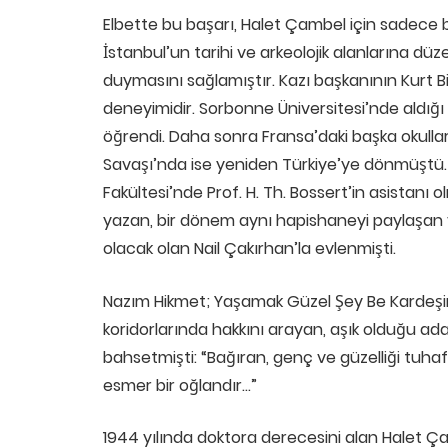
Elbette bu başarı, Halet Çambel için sadece b
İstanbul’un tarihi ve arkeolojik alanlarına düze
duymasını sağlamıştır. Kazı başkanının Kurt Bit
deneyimidir. Sorbonne Üniversitesi’nde aldığı A
öğrendi. Daha sonra Fransa’daki başka okulla
Savaşı’nda ise yeniden Türkiye’ye dönmüştü. 
Fakültesi’nde Prof. H. Th. Bossert’in asistanı o
yazan, bir dönem aynı hapishaneyi paylaşan 
olacak olan Nail Çakırhan’la evlenmişti.
Nazım Hikmet; Yaşamak Güzel Şey Be Kardeşi
koridorlarında hakkını arayan, aşık olduğu 
bahsetmişti: “Bağıran, genç ve güzelliği tuha
esmer bir oğlandır…”
1944 yılında doktora derecesini alan Halet Ça