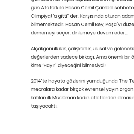
gün Atatürk ile Hasan Cemil Çambel sohbete da
Olimpiyat’a gitti” der. Karşısında oturan ad
bilmemektedir. Hasan Cemil Bey, Paşa’yı dü
dememeyi seçer, dinlemeye devam eder…
Alçakgönüllülük, çalışkanlık, ulusal ve gelene
değerlerden sadece birkaçı. Ama önemli bir ö
kime ‘Hayır’ diyeceğini bilmesiydi!
2014’te hayata gözlerini yumduğunda The Te
mecralara kadar birçok evrensel yayın organ
katılan ilk Müslüman kadın atletlerden olmasın
taşıyacaktı.