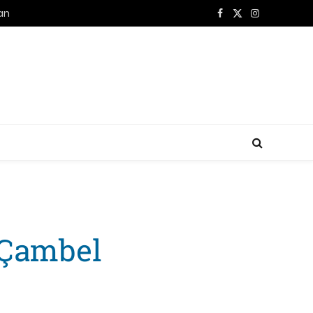
han
Facebook
X
Instagram
(Twitter)
 Çambel