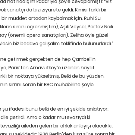
da hatırladığım kadarıyla şöyle cevaplamıştı: “Biz
k sanatçı da bizi ziyarete geldi. Kimisi farklı bir
 da bir müddet ortadan kaybolmak için. Ruhi Su,
erin sırrını öğrenmiştim), Aşık Veysel, Pertev Naili
soy (önemli opera sanatçıları). Zeliha öyle güzel
söylesin biz bedava çalışalım teklifinde bulunurlardı.”
haline getirmek gerçekten de hep Çambel’in
’ye, Paris’ten Arnavutköy’e uzanan hayat
klı bir noktaya yükseltmiş. Belki de bu yüzden,
ın sırrını soran bir BBC muhabirine şöyle
 ifadesi bunu belki de en iyi şekilde anlatıyor:
o dile getirdi. Ama o kadar mütevazıydı ki
evaziliği aileden gelen bir ahlak anlayışı olacak ki;
anı şu şekildedir: 1936 Berlin’den kısa süre sonra bir