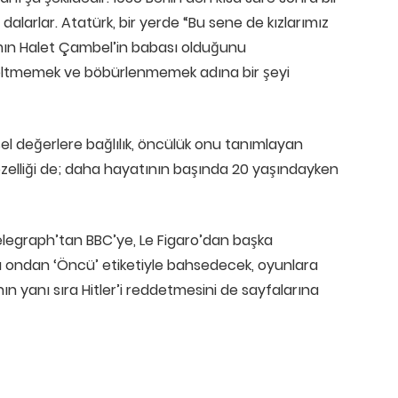
larlar. Atatürk, bir yerde “Bu sene de kızlarımız
amın Halet Çambel’in babası olduğunu
zeltmemek ve böbürlenmemek adına bir şeyi
ksel değerlere bağlılık, öncülük onu tanımlayan
zelliği de; daha hayatının başında 20 yaşındayken
legraph’tan BBC’ye, Le Figaro’dan başka
ı ondan ‘Öncü’ etiketiyle bahsedecek, oyunlara
ın yanı sıra Hitler’i reddetmesini de sayfalarına