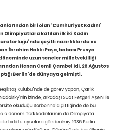
nsanlarından biri olan ‘Cumhuriyet Kadını’
Olimpiyatlara katılan ilk iki Kadın
aratorluğu’nda çeşitli nazırlıklarda ve
pan İbrahim Hakkı Paşa, babası Prusya
döneminde uzun seneler milletvekilliği
arından Hasan Cemil Çambel idi. 26 Ağustos
ptığı Berlin’de dünyaya gelmişti.
Beşiktaş Kulübü’nde de görev yapan, Çarlık
dolsky’nin izinde, arkadaşı Suat Fetgeri Aşeni ile
iversite okuduğu Sorbonne’a gittiğinde de bu
yle o dönem Türk kadınlarının da Olimpiyata
le birlikte oyunlara gönderilmiş. 1936 Berlin
sikası olmayı sürdürüyor. Günümüzde her ülkenin