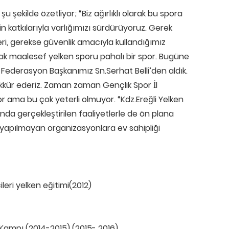
 şekilde özetliyor; “Biz ağırlıklı olarak bu spora
n katkılarıyla varlığımızı sürdürüyoruz. Gerek
ri, gerekse güvenlik amacıyla kullandığımız
rsak maalesef yelken sporu pahalı bir spor. Bugüne
derasyon Başkanımız Sn.Serhat Belli’den aldık.
şekkür ederiz. Zaman zaman Gençlik Spor İl
ma bu çok yeterli olmuyor. “Kdz.Ereğli Yelken
ında gerçekleştirilen faaliyetlerle de ön plana
yapılmayan organizasyonlara ev sahipliği
leri yelken eğitimi(2012)
Kampı (2014-2015) (2015- 2016)