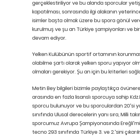
gerçeklestiriliyor ve bu alanda sporcular yeti
kapatılması, sonrasında ilgi alakanın yeterinc
isimler başta olmak üzere bu spora gönül vere
kurulmuş ve şu an Türkiye şampiyonları ve bir
devam ediyor.
Yelken Kulübünün sportif ortamının korunmas
olabilme şartı olarak yelken sporu yapıyor olm
olmaları gerekiyor. Şu an için bu kriterleri s
Metin Bey bilgileri bizimle paylaştıkça övünerek
arasında en fazla lisanslı sporcuya sahip Kdz.E
sporcu bulunuyor ve bu sporculardan 20’si y
sınıfında Ulusal derecelerin yanı sıra, Milli 
sporcumuz Avrupa Şampiyonasında Ereğli’mizi 
tecno 293 sınıfında Türkiye 3. ve 2.’sini çıkarıl