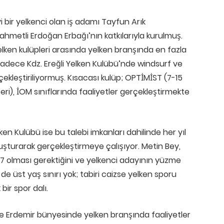
yi bir yelkenci olan iş adamı Tayfun Arık
ahmetli Erdoğan Erbağı’nın katkılarıyla kurulmuş.
yelken kulüpleri arasında yelken branşında en fazla
sadece Kdz. Ereğli Yelken Kulübü’nde windsurf ve
rçekleştiriliyormuş. Kısacası kulüp; OPTİMİST (7-15
eri), İOM sınıflarında faaliyetler gerçekleştirmekte
ken Kulübü ise bu talebi imkanları dahilinde her yıl
uşturarak gerçekleştirmeye çalışıyor. Metin Bey,
7 olması gerektiğini ve yelkenci adayının yüzme
i de üst yaş sınırı yok; tabiri caizse yelken sporu
bir spor dalı.
önce Erdemir bünyesinde yelken branşında faaliyetler