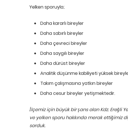
Yelken sporuyla;
Daha kararlı bireyler
Daha sabırlı bireyler
Daha çevreci bireyler
Daha saygılı bireyler
Daha dürüst bireyler
Analitik düşünme kabiliyeti yüksek bireyl
Takım çalışmasına yatkın bireyler
Daha cesur bireyler yetişmektedir.
İlçemiz için büyük bir şans olan Kdz. Ereğli Y
ve yelken sporu hakkında merak ettiğimiz d
sorduk.