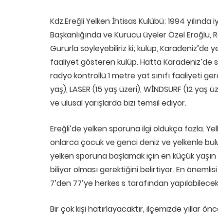
Kdz.Ereğli Yelken İhtisas Kulübü; 1994 yılında i
Başkanlığında ve Kurucu üyeler Özel Eroğlu, R
Gururla söyleyebiliriz ki; kulüp, Karadeniz’de 
faaliyet gösteren kulüp. Hatta Karadeniz’de 
radyo kontrollü 1 metre yat sınıfı faaliyeti ge
yaş), LASER (15 yaş üzeri), WİNDSURF (12 yaş üz
ve ulusal yarışlarda bizi temsil ediyor.
Ereğli’de yelken sporuna ilgi oldukça fazla. Yel
onlarca çocuk ve genci deniz ve yelkenle bul
yelken sporuna başlamak için en küçük yaşın 
biliyor olması gerektiğini belirtiyor. En önemlis
7’den 77’ye herkes s tarafından yapılabilecek 
Bir çok kişi hatırlayacaktır, ilçemizde yıllar 