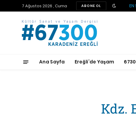
EN 
7 Ağustos 2026 , Cuma
ABONE OL
Ana Sayfa
Ereğli’de Yaşam
6730
Kdz. 