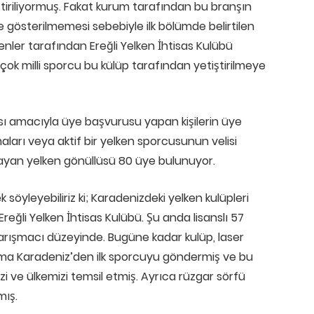
ştiriliyormuş. Fakat kurum tarafından bu branşın
e gösterilmemesi sebebiyle ilk bölümde belirtilen
nler tarafından Ereğli Yelken İhtisas Kulübü
çok milli sporcu bu külüp tarafından yetiştirilmeye
ı amacıyla üye başvurusu yapan kişilerin üye
aları veya aktif bir yelken sporcusunun velisi
ağlayan yelken gönüllüsü 80 üye bulunuyor.
 söyleyebiliriz ki; Karadenizdeki yelken kulüpleri
reğli Yelken İhtisas Kulübü. Şu anda lisanslı 57
arışmacı düzeyinde. Bugüne kadar kulüp, laser
takıma Karadeniz’den ilk sporcuyu göndermiş ve bu
ve ülkemizi temsil etmiş. Ayrıca rüzgar sörfü
mış.