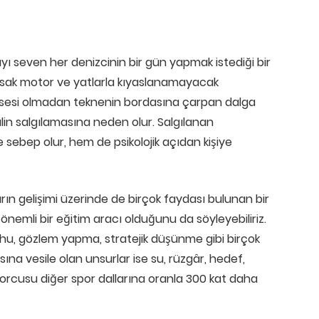
mayı seven her denizcinin bir gün yapmak istediği bir
lırsak motor ve yatlarla kıyaslanamayacak
or sesi olmadan teknenin bordasına çarpan dalga
lin salgılamasına neden olur. Salgılanan
e sebep olur, hem de psikolojik açıdan kişiye
arın gelişimi üzerinde de birçok faydası bulunan bir
önemli bir eğitim aracı olduğunu da söyleyebiliriz.
hu, gözlem yapma, stratejik düşünme gibi birçok
sına vesile olan unsurlar ise su, rüzgâr, hedef,
sporcusu diğer spor dallarına oranla 300 kat daha