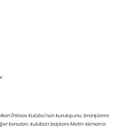
er
elken İhtisas Kulübü’nün kuruluşunu, branşlarını
iğer konuları; kulübün başkanı Metin Akman’a