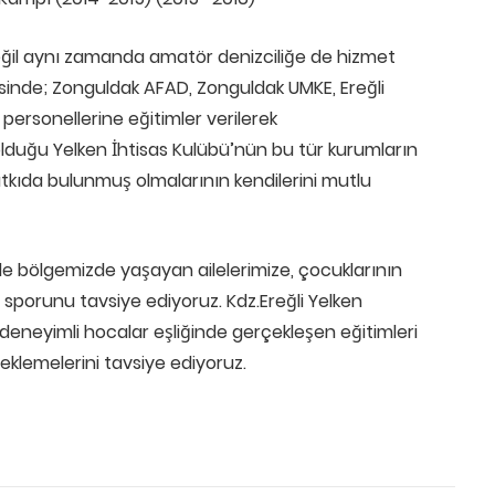
ğil aynı zamanda amatör denizciliğe de hizmet
inde; Zonguldak AFAD, Zonguldak UMKE, Ereğli
personellerine eğitimler verilerek
 olduğu Yelken İhtisas Kulübü’nün bu tür kurumların
tkıda bulunmuş olmalarının kendilerini mutlu
e bölgemizde yaşayan ailelerimize, çocuklarının
porunu tavsiye ediyoruz. Kdz.Ereğli Yelken
deneyimli hocalar eşliğinde gerçekleşen eğitimleri
teklemelerini tavsiye ediyoruz.