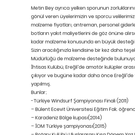
Metin Bey ayrıca yelken sporunun zorluklarını şu
gönül veren üyelerimizin ve sporcu velilerimizi
malzeme fiyatları, antreman, personel giderle
botların yakıt maliyetlerini de göz önüne alı
kadar malzeme konusunda en büyük desteği Fe
Sizin aracılığınızla kendisine bir kez daha te
Müdürlüğü de malzeme desteğinde bulunuyor a
İhtisas Kulübü, Ereğli’de amatör kulüpler aras
çıkıyor ve bugüne kadar daha önce Ereğli’de 
yapılmış.
Bunlar;
-Türkiye Windsurf Şampiyonası Finali (2011)
– Bülent Ecevit Üniversitesi Eğitim Fak. öğrenci
– Karadeniz Bölge kupası(2014)
– İOM Türkiye şampiyonası(2015)
– Rotary Kulübü Uluslararası Kısa Dönem Yaz 