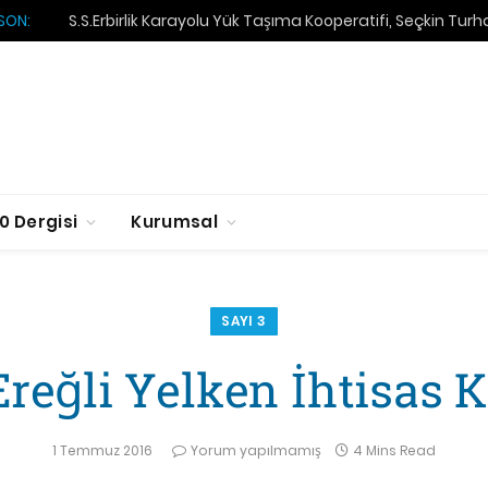
SON:
S.S.Erbirlik Karayolu Yük Taşıma Kooperatifi, Seçkin Tur
0 Dergisi
Kurumsal
SAYI 3
Ereğli Yelken İhtisas 
1 Temmuz 2016
Yorum yapılmamış
4 Mins Read