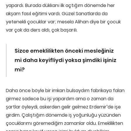
yapardı. Burada dükkanı ilk açtığım dönemde her
akşam fasıl eğitimi vardı. Güzel Sanatlarda da
yetenekli çocuklar var; mesela Alihan diye bir çocuk
var çok da ders aldı, çok başarılı.
Sizce emeklilikten önceki mesleğiniz
mi daha keyifliydi yoksa şimdiki işiniz
mi?
Daha önce böyle bir imkan bulsaydım fabrikaya falan
girmez sadece bu işi yapardım ama o zaman da
şartlar öyleydi, askerden gelir gelmez Erdemir’de işe
girdim. Çalıştığım dönemde iş yoğunluğu yüzünden
çocuklarımı göremediğim zamanlar oldu. Emeklilikten