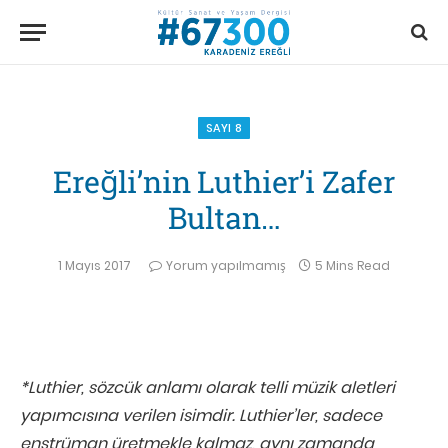
SAYI 8
Ereğli’nin Luthier’i Zafer
Bultan…
1 Mayıs 2017
Yorum yapılmamış
5 Mins Read
*Luthier, sözcük anlamı olarak telli müzik aletleri
yapımcısına verilen isimdir. Luthier’ler, sadece
enstrüman üretmekle kalmaz, aynı zamanda