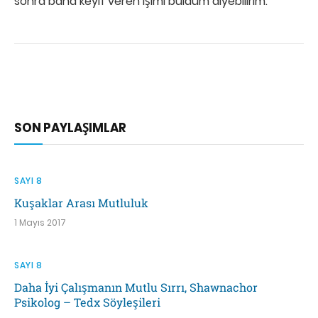
sonra bana keyif veren işimi buldum diyebilirim.
SON PAYLAŞIMLAR
SAYI 8
Kuşaklar Arası Mutluluk
1 Mayıs 2017
SAYI 8
Daha İyi Çalışmanın Mutlu Sırrı, Shawnachor
Psikolog – Tedx Söyleşileri