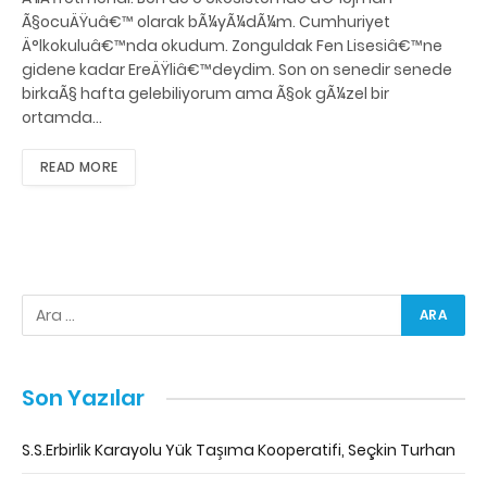
Ã§ocuÄŸuâ€™ olarak bÃ¼yÃ¼dÃ¼m. Cumhuriyet
Ä°lkokuluâ€™nda okudum. Zonguldak Fen Lisesiâ€™ne
gidene kadar EreÄŸliâ€™deydim. Son on senedir senede
birkaÃ§ hafta gelebiliyorum ama Ã§ok gÃ¼zel bir
ortamda…
READ MORE
Son Yazılar
S.S.Erbirlik Karayolu Yük Taşıma Kooperatifi, Seçkin Turhan