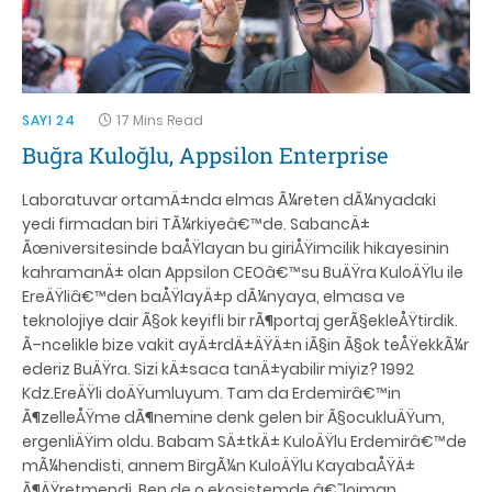
SAYI 24
17 Mins Read
Buğra Kuloğlu, Appsilon Enterprise
Laboratuvar ortamÄ±nda elmas Ã¼reten dÃ¼nyadaki
yedi firmadan biri TÃ¼rkiyeâ€™de. SabancÄ±
Ãœniversitesinde baÅŸlayan bu giriÅŸimcilik hikayesinin
kahramanÄ± olan Appsilon CEOâ€™su BuÄŸra KuloÄŸlu ile
EreÄŸliâ€™den baÅŸlayÄ±p dÃ¼nyaya, elmasa ve
teknolojiye dair Ã§ok keyifli bir rÃ¶portaj gerÃ§ekleÅŸtirdik.
Ã–ncelikle bize vakit ayÄ±rdÄ±ÄŸÄ±n iÃ§in Ã§ok teÅŸekkÃ¼r
ederiz BuÄŸra. Sizi kÄ±saca tanÄ±yabilir miyiz? 1992
Kdz.EreÄŸli doÄŸumluyum. Tam da Erdemirâ€™in
Ã¶zelleÅŸme dÃ¶nemine denk gelen bir Ã§ocukluÄŸum,
ergenliÄŸim oldu. Babam SÄ±tkÄ± KuloÄŸlu Erdemirâ€™de
mÃ¼hendisti, annem BirgÃ¼n KuloÄŸlu KayabaÅŸÄ±
Ã¶ÄŸretmendi. Ben de o ekosistemde â€˜lojman