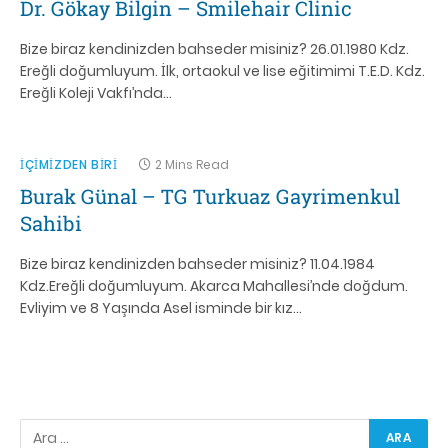
Dr. Gökay Bilgin – Smilehair Clinic
Bize biraz kendinizden bahseder misiniz? 26.01.1980 Kdz.
Ereğli doğumluyum. İlk, ortaokul ve lise eğitimimi T.E.D. Kdz.
Ereğli Koleji Vakfı’nda…
İÇIMIZDEN BIRI
2 Mins Read
Burak Günal – TG Turkuaz Gayrimenkul
Sahibi
Bize biraz kendinizden bahseder misiniz? 11.04.1984
Kdz.Ereğli doğumluyum. Akarca Mahallesi’nde doğdum.
Evliyim ve 8 Yaşında Asel isminde bir kız…