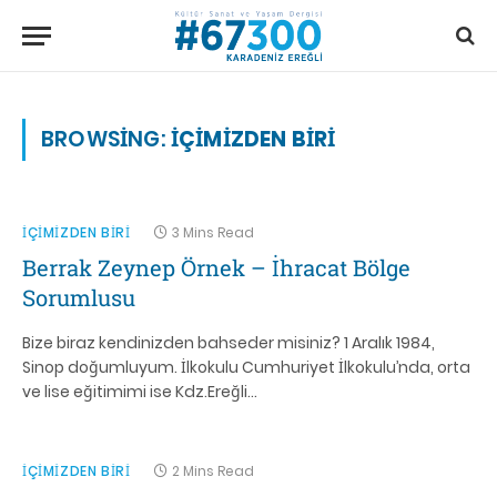
BROWSING:
İÇIMIZDEN BIRI
İÇIMIZDEN BIRI
3 Mins Read
Berrak Zeynep Örnek – İhracat Bölge
Sorumlusu
Bize biraz kendinizden bahseder misiniz? 1 Aralık 1984,
Sinop doğumluyum. İlkokulu Cumhuriyet İlkokulu’nda, orta
ve lise eğitimimi ise Kdz.Ereğli…
İÇIMIZDEN BIRI
2 Mins Read